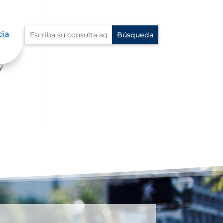
cia
 la
y