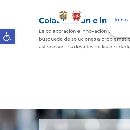
Colaboración e innovac
Inicio
Abrir barra de herramientas
La colaboración e innovación abierta e
búsqueda de soluciones a problemática
así resolver los desafíos de las entida