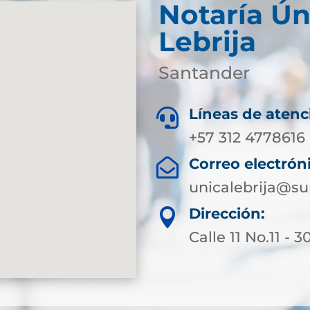
Notaría Ún
Lebrija
Santander
Líneas de atenc

+57 312 4778616
Correo electrón

unicalebrija@su
Dirección:

Calle 11 No.11 - 3