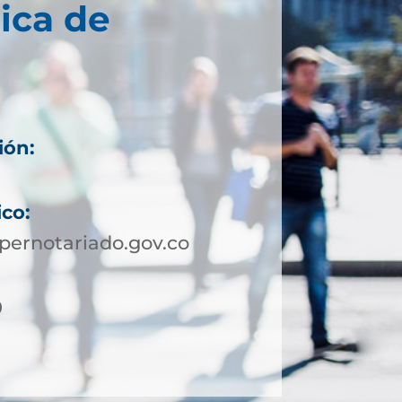
ica de
ión:
ico:
pernotariado.gov.co
0