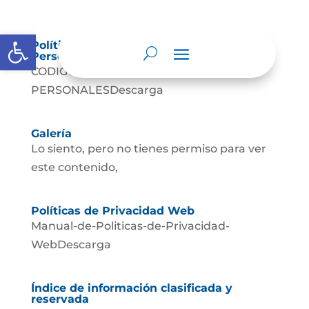
Abrir barra de herramientas
Política de Tratamiento de Datos
Personales.
CODIGO-DE-TRATAMIENTO-DE-DATOS-
PERSONALESDescarga
Galería
Lo siento, pero no tienes permiso para ver
este contenido,
Políticas de Privacidad Web
Manual-de-Politicas-de-Privacidad-
WebDescarga
Índice de información clasificada y
reservada