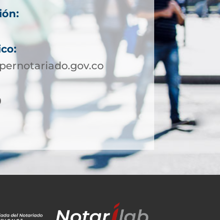
ión:
ico:
pernotariado.gov.co
0