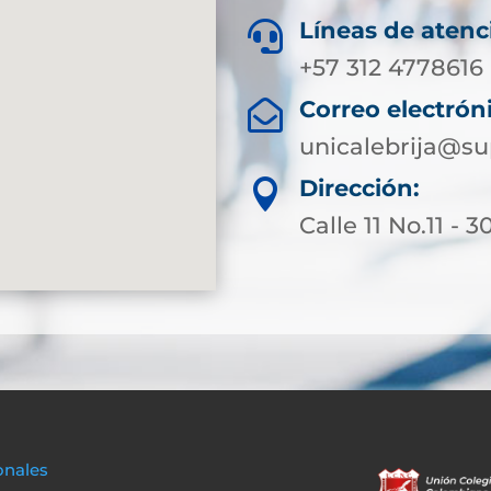
Líneas de atenc

+57 312 4778616
Correo electrón

unicalebrija@su
Dirección:

Calle 11 No.11 - 3
onales