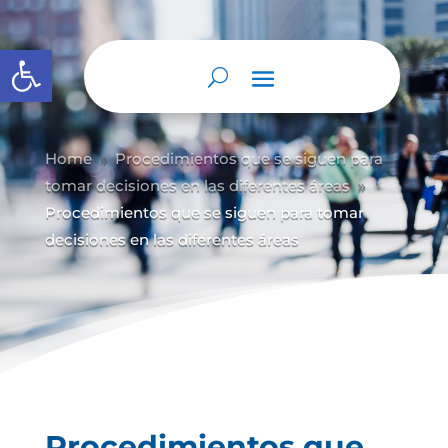
Abrir barra de herramientas
Home
Procedimientos que se siguen para
9
tomar decisiones en las diferentes áreas
9
Procedimientos que se siguen para tomar
decisiones en las diferentes áreas
Procedimientos que