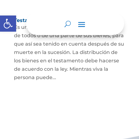
Abrir barra de herramientas
Testamento
Es un acto por el cual una persona dispone
de todos o de una parte de sus bienes, para
que así sea tenido en cuenta después de su
muerte en la sucesión. La distribución de
los bienes en el testamento debe hacerse
de acuerdo con la ley. Mientras viva la
persona puede...