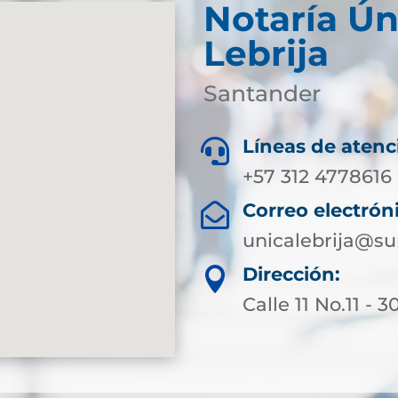
Notaría Ún
Lebrija
Santander
Líneas de atenc

+57 312 4778616
Correo electrón

unicalebrija@su
Dirección:

Calle 11 No.11 - 3