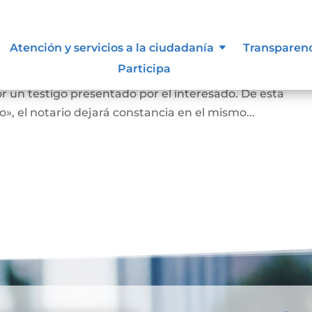
nas que no saben o no puede firm
Atención y servicios a la ciudadanía
Transparen
Participa
an o no puedan firmar, en la diligencia se leerá en vo
r un testigo presentado por el interesado. De esta
, el notario dejará constancia en el mismo...