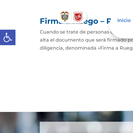
Firma a Ruego – Perso
Inicio
Abrir barra de herramientas
Cuando se trate de personas que no sep
alta el documento que será firmado po
diligencia, denominada «Firma a Ruego»