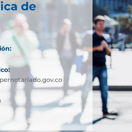
ica de
ión:
ico:
pernotariado.gov.co
0