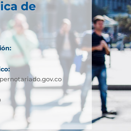
ica de
ión:
ico:
pernotariado.gov.co
0