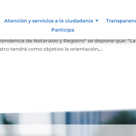
 lo vigilan
Atención y servicios a la ciudadanía
Transparen
Participa
ro En el Artículo 4 del Decreto 2723 de 2014, “Por el cu
ntendencia de Notariado y Registro” se dispone que: “La
ro tendrá como objetivo la orientación,...