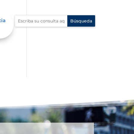
cia
al