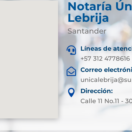
Notaría Ún
Lebrija
Santander
Líneas de atenc

+57 312 4778616
Correo electrón

unicalebrija@su
Dirección:

Calle 11 No.11 - 3