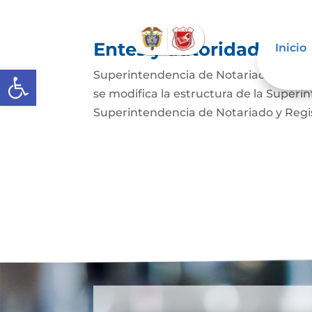
Entes y autoridades que
Inicio
Abrir barra de herramientas
Superintendencia de Notariado y Regist
se modifica la estructura de la Superi
Superintendencia de Notariado y Regist