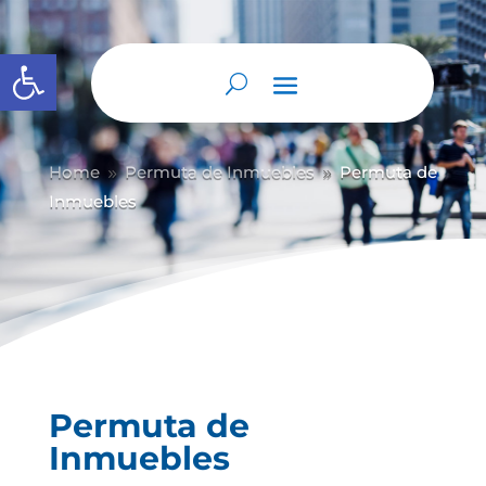
Abrir barra de herramientas
Home
Permuta de Inmuebles
Permuta de
9
9
Inmuebles
Permuta de
Inmuebles