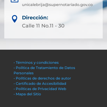
unicalebrija@supernotariado.gov.co
Dirección:

Calle 11 No.11 - 30
• Términos y condiciones
• Política de Tratamiento de Datos
Personales
• Políticas de derechos de autor
• Certificado de Accesibilidad
• Políticas de Privacidad Web
• Mapa del Sitio