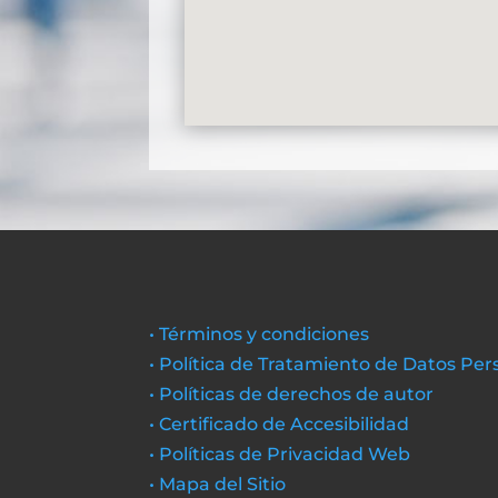
• Términos y condiciones
• Política de Tratamiento de Datos Per
• Políticas de derechos de autor
• Certificado de Accesibilidad
• Políticas de Privacidad Web
• Mapa del Sitio