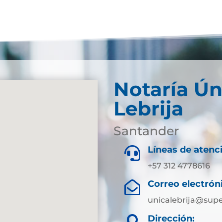
Notaría Ún
Lebrija
Santander
Líneas de atenc

+57 312 4778616
Correo electrón

unicalebrija@supe
Dirección:
