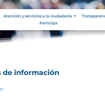
Atención y servicios a la ciudadanía
Transparen
Participa
ción
Registros de activos de información
9
s de información
ga