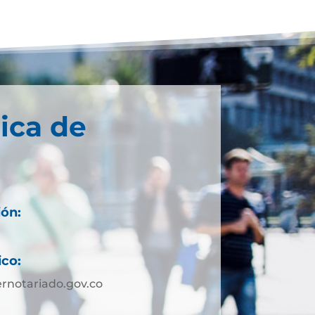
ica de
ión:
ico:
rnotariado.gov.co