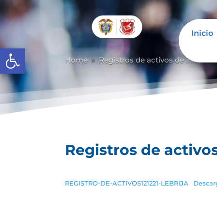
Inicio
Abrir barra de herramientas
Home
Registros de activos de informa
9
Registros de activo
REGISTRO-DE-ACTIVOS121221-LEBRIJA
Descar