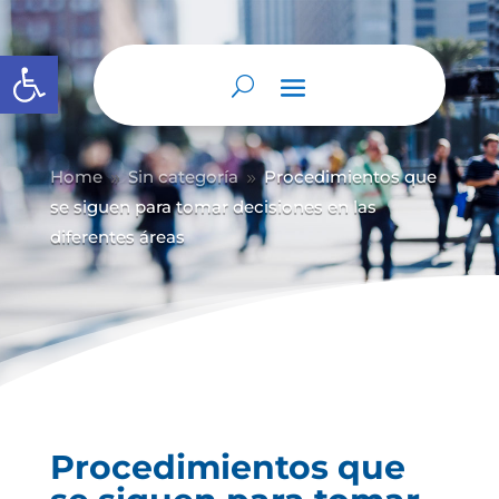
Abrir barra de herramientas
Home
Sin categoría
Procedimientos que
9
9
se siguen para tomar decisiones en las
diferentes áreas
Procedimientos que