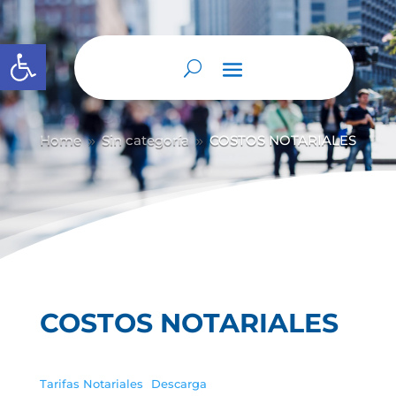
Abrir barra de herramientas
Home
Sin categoría
COSTOS NOTARIALES
9
9
COSTOS NOTARIALES
Tarifas Notariales
Descarga